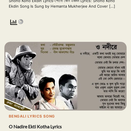
Shono Kono Ekdin Lyrics-শোনো কোন একদিন Lyrics: Shono Kono
Ekdin Song Is Sung by Hemanta Mukherjee And Cover […]
BENGALI LYRICS SONG
O Nadire Ekti Kotha Lyrics