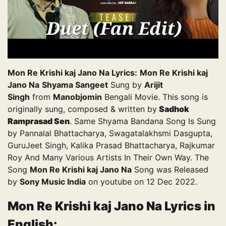
Mon Re Krishi kaj Jano Na Lyrics:
Mon Re Krishi kaj
Jano Na
Shyama Sangeet
Sung by
Arijit
Singh
from
Manobjomin
Bengali Movie. This song is
originally sung, composed & written by
Sadhok
Ramprasad Sen
. Same Shyama Bandana Song Is Sung
by Pannalal Bhattacharya, Swagatalakhsmi Dasgupta,
GuruJeet Singh, Kalika Prasad Bhattacharya, Rajkumar
Roy And Many Various Artists In Their Own Way. The
Song
Mon Re Krishi kaj Jano Na
Song was Released
by
Sony Music India
on youtube on 12 Dec 2022.
Mon Re Krishi kaj Jano Na Lyrics in
English: