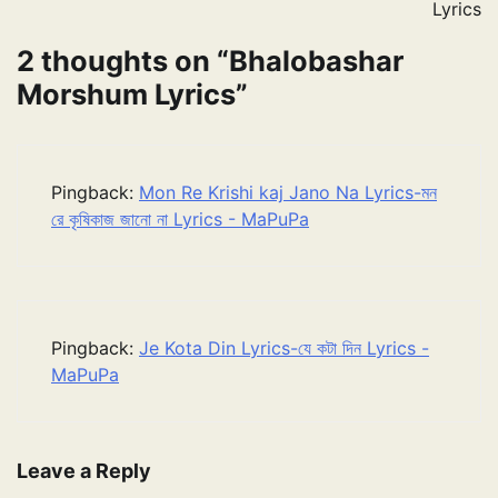
Lyrics
2 thoughts on “
Bhalobashar
Morshum Lyrics
”
Pingback:
Mon Re Krishi kaj Jano Na Lyrics-মন
রে কৃষিকাজ জানো না Lyrics - MaPuPa
Pingback:
Je Kota Din Lyrics-যে কটা দিন Lyrics -
MaPuPa
Leave a Reply