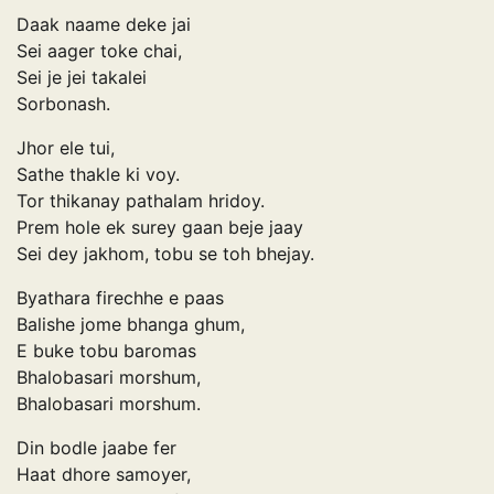
Daak naame deke jai
Sei aager toke chai,
Sei je jei takalei
Sorbonash.
Jhor ele tui,
Sathe thakle ki voy.
Tor thikanay pathalam hridoy.
Prem hole ek surey gaan beje jaay
Sei dey jakhom, tobu se toh bhejay.
Byathara firechhe e paas
Balishe jome bhanga ghum,
E buke tobu baromas
Bhalobasari morshum,
Bhalobasari morshum.
Din bodle jaabe fer
Haat dhore samoyer,