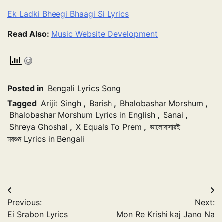
Ek Ladki Bheegi Bhaagi Si Lyrics
Read Also:
Music Website Development
Posted in
Bengali Lyrics Song
Tagged
Arijit Singh
,
Barish
,
Bhalobashar Morshum
,
Bhalobashar Morshum Lyrics in English
,
Sanai
,
Shreya Ghoshal
,
X Equals To Prem
,
ভালোবাসারই
মরশুম Lyrics in Bengali
Post
Previous:
Next:
navigation
Ei Srabon Lyrics
Mon Re Krishi kaj Jano Na