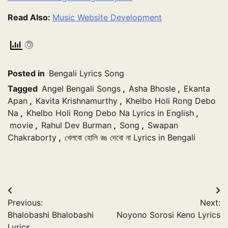
Read Also:
Music Website Development
Posted in
Bengali Lyrics Song
Tagged
Angel Bengali Songs
,
Asha Bhosle
,
Ekanta
Apan
,
Kavita Krishnamurthy
,
Khelbo Holi Rong Debo
Na
,
Khelbo Holi Rong Debo Na Lyrics in English
,
movie
,
Rahul Dev Burman
,
Song
,
Swapan
Chakraborty
,
খেলবো হোলি রঙ দেবো না Lyrics in Bengali
Post
Previous:
Next:
navigation
Bhalobashi Bhalobashi
Noyono Sorosi Keno Lyrics
Lyrics