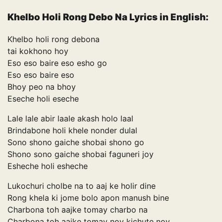
Khelbo Holi Rong Debo Na Lyrics in English:
Khelbo holi rong debona
tai kokhono hoy
Eso eso baire eso esho go
Eso eso baire eso
Bhoy peo na bhoy
Eseche holi eseche
Lale lale abir laale akash holo laal
Brindabone holi khele nonder dulal
Sono shono gaiche shobai shono go
Shono sono gaiche shobai faguneri joy
Esheche holi esheche
Lukochuri cholbe na to aaj ke holir dine
Rong khela ki jome bolo apon manush bine
Charbona toh aajke tomay charbo na
Charbona toh aajke tomay noy kichute noy