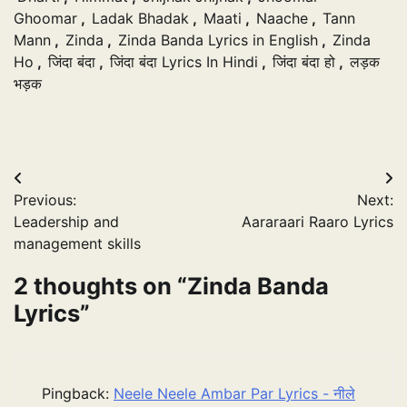
Ghoomar
,
Ladak Bhadak
,
Maati
,
Naache
,
Tann
Mann
,
Zinda
,
Zinda Banda Lyrics in English
,
Zinda
Ho
,
जिंदा बंदा
,
जिंदा बंदा Lyrics In Hindi
,
जिंदा बंदा हो
,
लड़क
भड़क
Post
Previous:
Next:
navigation
Leadership and
Aararaari Raaro Lyrics
management skills
2 thoughts on “
Zinda Banda
Lyrics
”
Pingback:
Neele Neele Ambar Par Lyrics - नीले