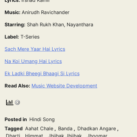
Lyrics:
Irshad Kamil
Music:
Anirudh Ravichander
Starring:
Shah Rukh Khan, Nayanthara
Label:
T-Series
Sach Mere Yaar Hai Lyrics
Na Koi Umang Hai Lyrics
Ek Ladki Bheegi Bhaagi Si Lyrics
Read Also:
Music Website Development
Posted in
Hindi Song
Tagged
Aahat Chale
,
Banda
,
Dhadkan Angare
,
Dharti
,
Himmat
,
Jhijhak Jhijhak
,
Jhoomar