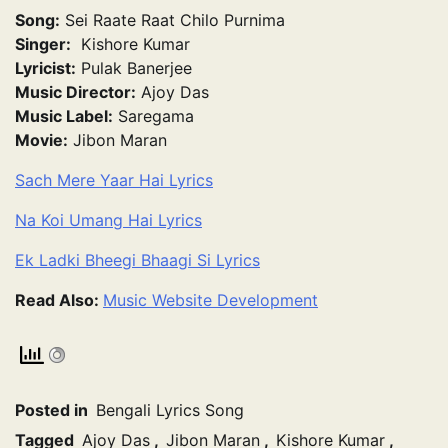
Song:
Sei Raate Raat Chilo Purnima
Singer:
Kishore Kumar
Lyricist:
Pulak Banerjee
Music Director:
Ajoy Das
Music Label:
Saregama
Movie:
Jibon Maran
Sach Mere Yaar Hai Lyrics
Na Koi Umang Hai Lyrics
Ek Ladki Bheegi Bhaagi Si Lyrics
Read Also:
Music Website Development
Posted in
Bengali Lyrics Song
Tagged
Ajoy Das
,
Jibon Maran
,
Kishore Kumar
,