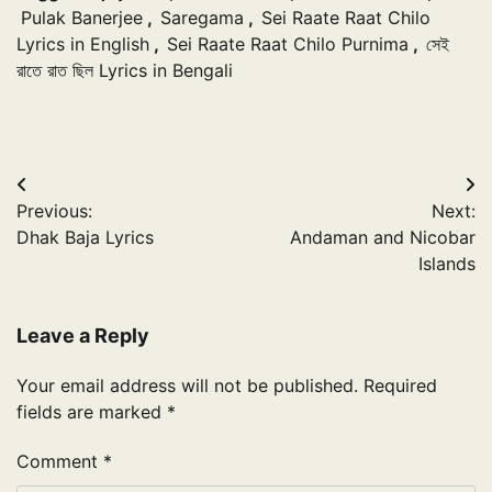
Pulak Banerjee
,
Saregama
,
Sei Raate Raat Chilo
Lyrics in English
,
Sei Raate Raat Chilo Purnima
,
সেই
রাতে রাত ছিল Lyrics in Bengali
Post
Previous:
Next:
navigation
Dhak Baja Lyrics
Andaman and Nicobar
Islands
Leave a Reply
Your email address will not be published.
Required
fields are marked
*
Comment
*