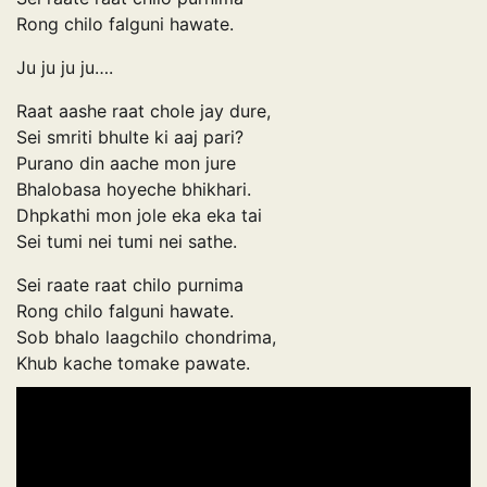
Rong chilo falguni hawate.
Ju ju ju ju….
Raat aashe raat chole jay dure,
Sei smriti bhulte ki aaj pari?
Purano din aache mon jure
Bhalobasa hoyeche bhikhari.
Dhpkathi mon jole eka eka tai
Sei tumi nei tumi nei sathe.
Sei raate raat chilo purnima
Rong chilo falguni hawate.
Sob bhalo laagchilo chondrima,
Khub kache tomake pawate.