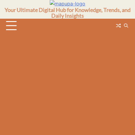
Skip
Your Ultimate Digital Hub for Knowledge, Trends, and
to
Daily Insights
content