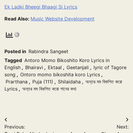
Ek Ladki Bheegi Bhaagi Si Lyrics
Read Also:
Music Website Development
Posted in
Rabindra Sangeet
Tagged
Antoro Momo Bikoshito Koro Lyrics in
English
,
Bhairavi
,
Ektaal
,
Geetanjali
,
lyric of Tagore
song
,
Ontoro momo bikoshita koro Lyrics
,
Prarthana
,
Puja (111)
,
Shilaidaha
,
অন্তর মম বিকশিত করো
Lyrics
,
অন্তর মম বিকশিত করো গানের কথা
Post
Previous:
Next:
navigation