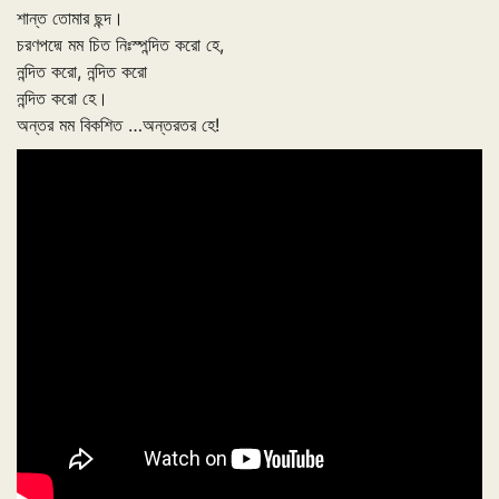
শান্ত তোমার ছন্দ।
চরণপদ্মে মম চিত নিঃস্পন্দিত করো হে,
নন্দিত করো, নন্দিত করো
নন্দিত করো হে।
অন্তর মম বিকশিত …অন্তরতর হে!