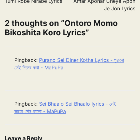
Tumi Robe Nirabe Lyrics
Amar Aponar Cheye Apon
Je Jon Lyrics
2 thoughts on “
Ontoro Momo
Bikoshita Koro Lyrics
”
Pingback:
Purano Sei Diner Kotha Lyrics - পুরানো
সেই দিনের কথা - MaPuPa
Pingback:
Sei Bhaalo Sei Bhaalo lyrics - সেই
ভালো সেই ভালো - MaPuPa
Leave a Reply